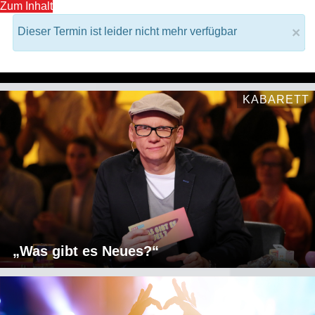
Zum Inhalt
×
Dieser Termin ist leider nicht mehr verfügbar
ORF Backstage Startseite
Home
KABARETT
„Was gibt es Neues?“